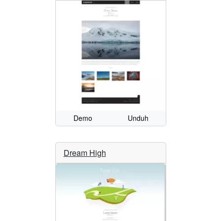
Demo
Unduh
Dream High