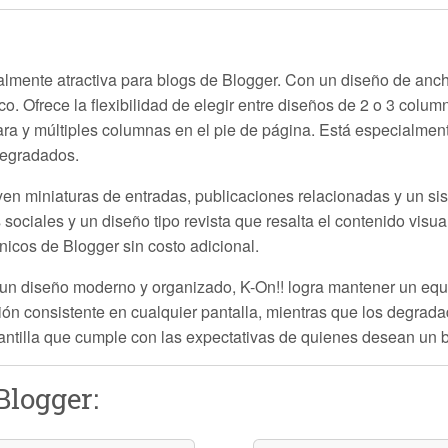
almente atractiva para blogs de Blogger. Con un diseño de anch
o. Ofrece la flexibilidad de elegir entre diseños de
2 o 3 colum
a y múltiples columnas en el pie de página. Está especialment
 degradados.
uyen
miniaturas de entradas
,
publicaciones relacionadas
y un si
sociales y un diseño tipo revista que resalta el contenido visua
nicos de Blogger sin costo adicional.
 un diseño moderno y organizado,
K-On!!
logra mantener un equil
ón consistente en cualquier pantalla, mientras que los degradad
lantilla que cumple con las expectativas de quienes desean un blo
Blogger: