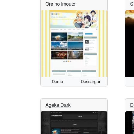
Ore no Imouto
S
Demo
Descargar
Ageka Dark
D