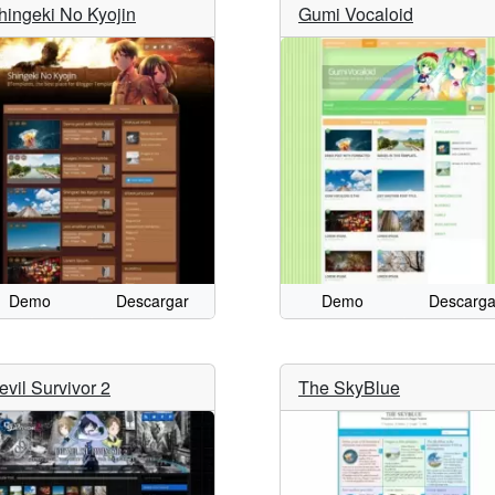
hingeki No Kyojin
Gumi Vocaloid
Demo
Descargar
Demo
Descarga
evil Survivor 2
The SkyBlue