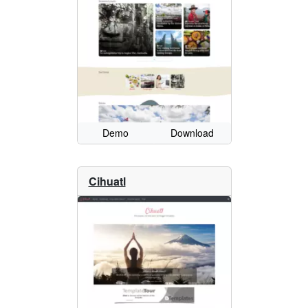
Demo
Download
Cihuatl