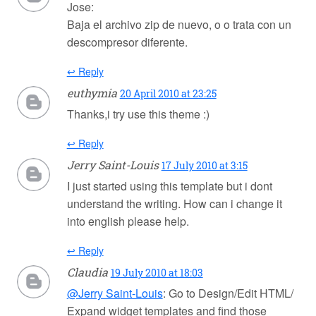
Jose:
Baja el archivo zip de nuevo, o o trata con un
descompresor diferente.
↩ Reply
euthymia
20 April 2010 at 23:25
Thanks,i try use this theme :)
↩ Reply
Jerry Saint-Louis
17 July 2010 at 3:15
I just started using this template but i dont
understand the writing. How can i change it
into english please help.
↩ Reply
Claudia
19 July 2010 at 18:03
@Jerry Saint-Louis
: Go to Design/Edit HTML/
Expand widget templates and find those