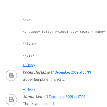
</p>
<p class='button'><input alt='search' name='
</form>
↩ Reply
böcek ilaçlama
17 December 2009 at 16:33
Super template, thanks…
↩ Reply
Júnior Leite
17 December 2009 at 17:06
Thank you, I could