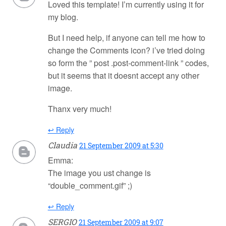
Loved this template! I’m currently using it for
my blog.
But I need help, if anyone can tell me how to
change the Comments icon? i’ve tried doing
so form the ” post .post-comment-link ” codes,
but it seems that it doesnt accept any other
image.
Thanx very much!
↩ Reply
Claudia
21 September 2009 at 5:30
Emma:
The image you ust change is
“double_comment.gif” ;)
↩ Reply
SERGIO
21 September 2009 at 9:07