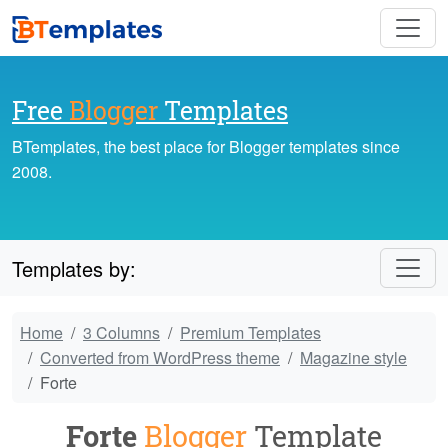
Free
Blogger
Templates
BTemplates, the best place for Blogger templates since
2008.
Templates by:
Home
3 Columns
Premium Templates
Converted from WordPress theme
Magazine style
Forte
Forte
Blogger
Template